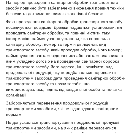
На період проведення санітарної обробки транспортного
засобу повинно бути забезпечено виконання правил техніки
безпеки та дотримання вимог екологічної безпеки.
Факт проведення санітарної обробки транспортного засобу
посвідчується довідкою. Довідки надаються установами, які
проводять санітарну обробку, та повинні містити таку
інформацію: найменування установи, яка справляла
санітарну обробку; номер та термін дії ліцензії; вид
транспортного засобу, який проходив обробку, його номер;
найменування вантажовідправника або вантажовласника, з
яким укладено договір на проведення санітарної обробки
транспортного засобу, його адреса, інші реквізити; вид
продовольчої продукції, яку передбачається перевозити
транспортним засобом; дата проведення санітарної обробки
транспортного засобу та назви засобів, що
використовувались; підпис відповідальної особи та печатка
організації.
Забороняється перевезення продовольчої продукції
транспортними засобами, які не відповідають санітарним
нормам.
Не допускається транспортування продовольчої продукції
транспортними засобами, на яких раніше перевозилися