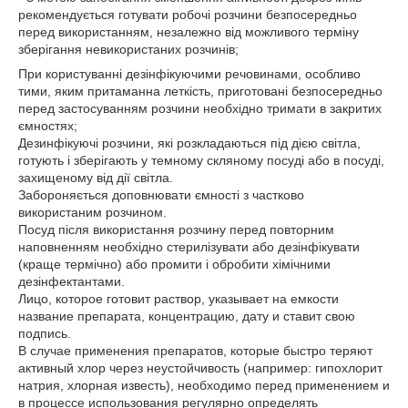
рекомендується готувати робочі розчини безпосередньо
перед використанням, незалежно від можливого терміну
зберігання невикористаних розчинів;
При користуванні дезінфікуючими речовинами, особливо
тими, яким притаманна леткість, приготовані безпосередньо
перед застосуванням розчини необхідно тримати в закритих
ємностях;
Дезинфікуючі розчини, які розкладаються під дією світла,
готують і зберігають у темному скляному посуді або в посуді,
захищеному від дії світла.
Забороняється доповнювати ємності з частково
використаним розчином.
Посуд після використання розчину перед повторним
наповненням необхідно стерилізувати або дезінфікувати
(краще термічно) або промити і обробити хімічними
дезінфектантами.
Лицо, которое готовит раствор, указывает на емкости
название препарата, концентрацию, дату и ставит свою
подпись.
В случае применения препаратов, которые быстро теряют
активный хлор через неустойчивость (например: гипохлорит
натрия, хлорная известь), необходимо перед применением и
в процессе использования регулярно определять