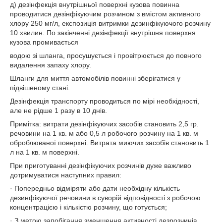
д) дезінфекція внутрішньої поверхні кузова повинна
проводитися дезінфікуючим розчином з вмістом активного
хлору 250 мг/л, експозиція витримки дезинфікуючого розчину
10 хвилин. По закінченні дезінфекції внутрішня поверхня
кузова промивається
водою зі шланга, просушується і провітрюється до повного
видалення запаху хлору.
Шланги для миття автомобілів повинні зберігатися у
підвішеному стані.
Дезінфекція транспорту проводиться по мірі необхідності,
але не рідше 1 разу в 10 днів.
Примітка: витрати дезінфікуючих засобів становить 2,5 гр.
речовини на 1 кв. м або 0,5 л робочого розчину на 1 кв. м
оброблюваної поверхні. Витрата миючих засобів становить 1
л на 1 кв. м поверхні.
При приготуванні дезінфікуючих розчинів дуже важливо
дотримуватися наступних правил:
· Попередньо відміряти або дати необхідну кількість
дезинфікуючої речовини в суворій відповідності з робочою
концентрацією і кількістю розчину, що готується;
· З метою запобігання зменшення активності дезрозчинів