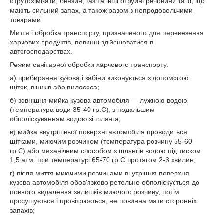
отрутохімікати, бензин, газ та інші отруйні речовини та ті, що
мають сильний запах, а також разом з непродовольчими
товарами.
Миття і обробка транспорту, призначеного для перевезення
харчових продуктів, повинні здійснюватися в
автогосподарствах.
Режим санітарної обробки харчового транспорту:
а) прибирання кузова і кабіни виконується з допомогою
щіток, віників або пилососа;
б) зовнішня мийка кузова автомобіля — лужною водою
(температура води 35-40 гр.C), з подальшим
обполіскуванням водою зі шланга;
в) мийка внутрішньої поверхні автомобіля проводиться
щітками, миючим розчином (температура розчину 55-60
гр.C) або механічним способом з шлангів водою під тиском
1,5 атм. при температурі 65-70 гр.C протягом 2-3 хвилин;
г) після миття миючими розчинами внутрішня поверхня
кузова автомобіля обов'язково ретельно обполіскується до
повного видалення залишків миючого розчину, потім
просушується і провітрюється, не повинна мати сторонніх
запахів;