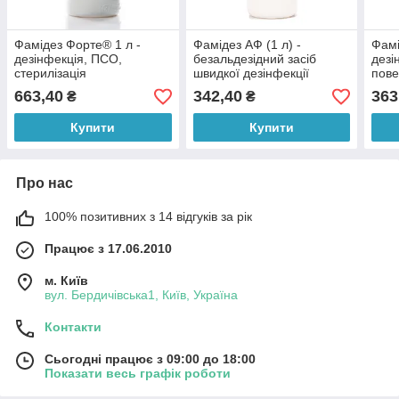
Фамідез Форте® 1 л -
Фамідез АФ (1 л) -
Фамі
дезінфекція, ПСО,
безальдезідний засіб
дезі
стерилізація
швидкої дезінфекції
пове
663,40
342,40
363
₴
₴
Купити
Купити
Про нас
100% позитивних з 14 відгуків за рік
Працює з 17.06.2010
м. Київ
вул. Бердичівська1, Київ, Україна
Контакти
Сьогодні працює з 09:00 до 18:00
Показати весь графік роботи