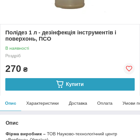
Полідез 1 л - дезінфекція інструментів і
поверхонь, ПСО
В наявності
Роздріб
270
₴
Купити
Опис
Характеристики
Доставка
Оплата
Умови п
Опис
Фірма виробник –
ТОВ Науково-технологічний центр
«Вербена» (Україна)