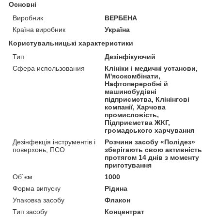
Основні
Виробник
ВЕРБЕНА
Країна виробник
Україна
Користувальницькі характеристики
Тип
Дезінфікуючий
Сфера использования
Клініки і медичні установи,
М'ясокомбінати,
Нафтопереробні й
машинобудівні
підприємства, Клінінгові
компанії, Харчова
промисловість,
Підприємства ЖКГ,
громадського харчування
Дезінфекція інструментів і
Розчини засобу «Полідез»
поверхонь, ПСО
зберігають свою активність
протягом 14 днів з моменту
приготування
Об`єм
1000
Форма випуску
Рідина
Упаковка засобу
Флакон
Тип засобу
Концентрат