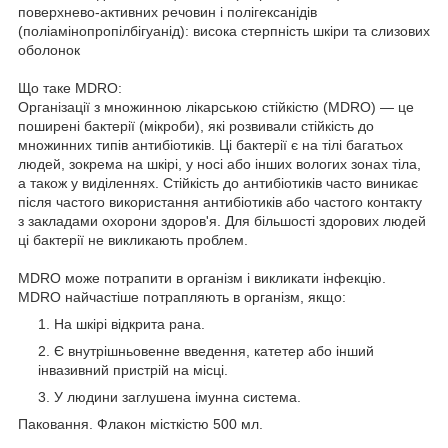
поверхнево-активних речовин і полігексанідів
(поліамінопропілбігуанід): висока стерпність шкіри та слизових
оболонок
Що таке MDRO:
Організації з множинною лікарською стійкістю (MDRO) — це
поширені бактерії (мікроби), які розвивали стійкість до
множинних типів антибіотиків. Ці бактерії є на тілі багатьох
людей, зокрема на шкірі, у носі або інших вологих зонах тіла,
а також у виділеннях. Стійкість до антибіотиків часто виникає
після частого використання антибіотиків або частого контакту
з закладами охорони здоров'я. Для більшості здорових людей
ці бактерії не викликають проблем.
MDRO може потрапити в організм і викликати інфекцію.
MDRO найчастіше потрапляють в організм, якщо:
На шкірі відкрита рана.
Є внутрішньовенне введення, катетер або інший
інвазивний пристрій на місці.
У людини заглушена імунна система.
Паковання. Флакон місткістю 500 мл.